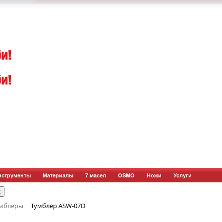
нструменты
Материалы
7 масел
OSMO
Ножи
Услуги
мблеры
Тумблер ASW-07D