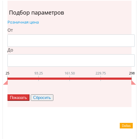
Инструменты
Материалы
Подбор параметров
7 масел
Розничная цена
OSMO
От
Ножи
Услуги
До
25
93.25
161.50
229.75
298
Dallas