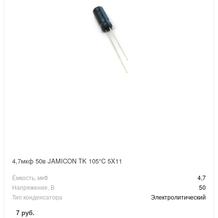
4,7мкф 50в JAMICON TK 105°C 5X11
Ёмкость, мкФ
4,7
Напряжение, В
50
Тип конденсатора
Электролитический
7 руб.