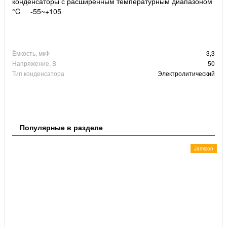
конденсаторы с расширенным температурным диапазоном
°C -55~+105
Ёмкость, мкФ
3,3
Напряжение, В
50
Тип конденсатора
Электролитический
Популярные в разделе
Jamicon