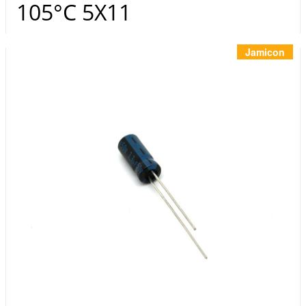
Инструменты
105°C 5X11
Материалы
7 масел
Jamicon
OSMO
Ножи
Услуги