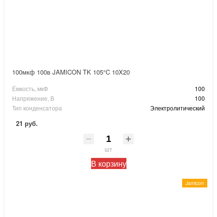
100мкф 100в JAMICON TK 105°C 10X20
Ёмкость, мкФ
100
Напряжение, В
100
Тип конденсатора
Электролитический
21 руб.
шт
В корзину
Jamicon