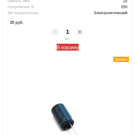
Ёмкость, мкФ
22
Напряжение, В
250
Тип конденсатора
Электролитический
25 руб.
шт
В корзину
Jamicon