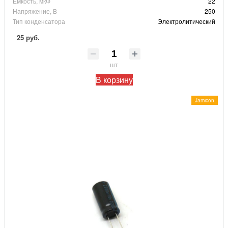
Ёмкость, мкФ
22
Напряжение, В
250
Тип конденсатора
Электролитический
25 руб.
шт
В корзину
Jamicon