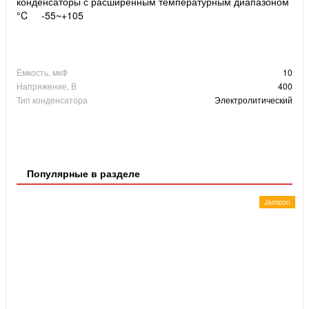
конденсаторы с расширенным температурным диапазоном
°C -55~+105
Ёмкость, мкФ
10
Напряжение, В
400
Тип конденсатора
Электролитический
Популярные в разделе
Jamicon