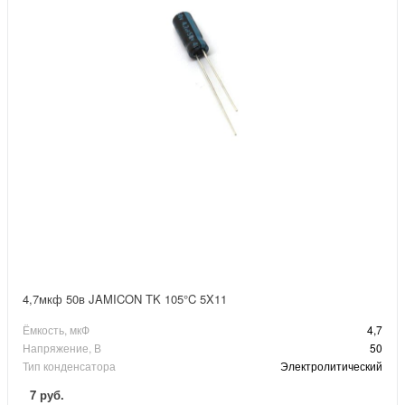
4,7мкф 50в JAMICON TK 105°C 5X11
Ёмкость, мкФ
4,7
Напряжение, В
50
Тип конденсатора
Электролитический
7 руб.