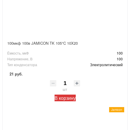
100мкф 100в JAMICON TK 105°C 10X20
Ёмкость, мкФ
100
Напряжение, В
100
Тип конденсатора
Электролитический
21 руб.
шт
В корзину
Jamicon