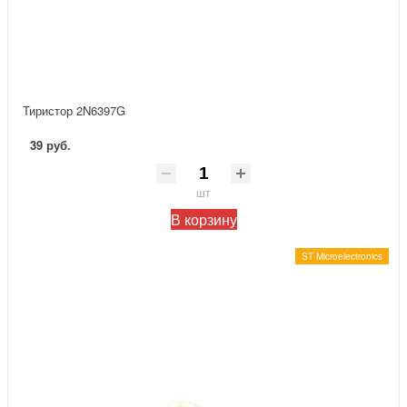
Тиристор 2N6397G
39 руб.
шт
В корзину
ST Microelectronics