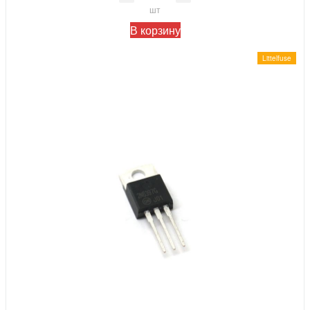
шт
В корзину
Littelfuse