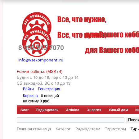
8 905 915 7070
info@vsekomponenti.ru
Режим работы: (MSK+4)
Будни с 10 до 18, пер
с 13 до 14
СБ выходной, ВС с 10 до 13
Войти
Регистрация
Корзина
0 позиций
на сумму
0 руб.
Блог
Радиодетали
Arduino
Энергия
Умный дом
И
Главная страница
Каталог
Радиодетали
Тиристоры
Тир