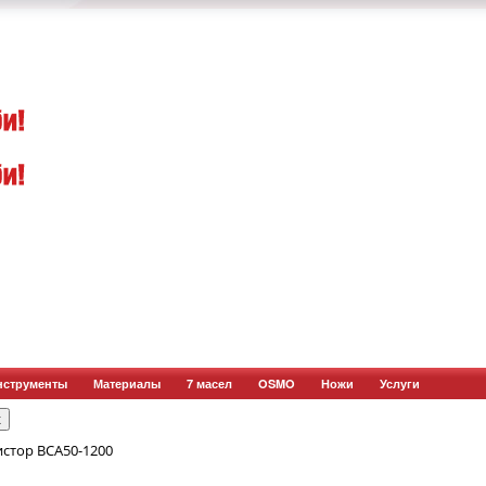
нструменты
Материалы
7 масел
OSMO
Ножи
Услуги
истор BCA50-1200