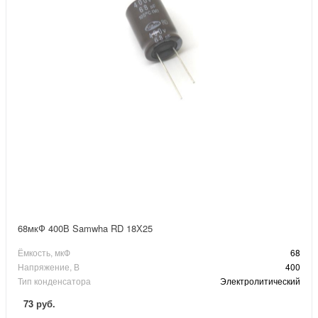
68мкФ 400В Samwha RD 18Х25
Ёмкость, мкФ
68
Напряжение, В
400
Тип конденсатора
Электролитический
73 руб.