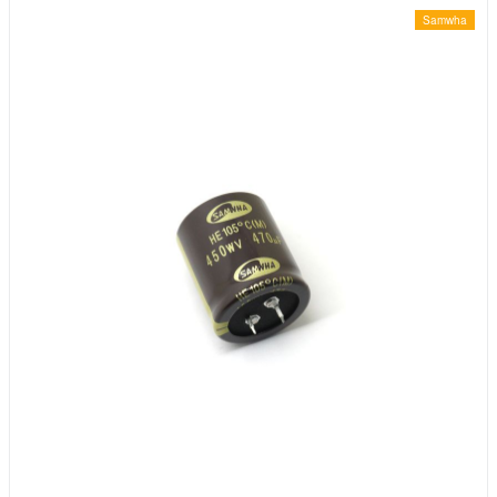
Samwha