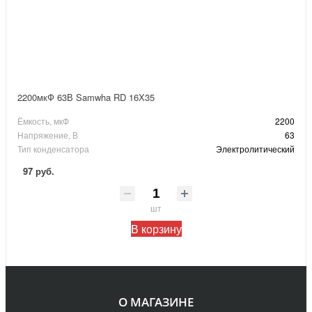
2200мкФ 63В Samwha RD 16Х35
Ёмкость, мкФ
2200
Напряжение, В
63
Тип конденсатора
Электролитический
97 руб.
шт
В корзину
О МАГАЗИНЕ