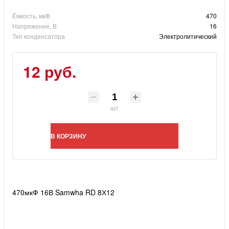
Ёмкость, мкФ
470
Напряжение, В
16
Тип конденсатора
Электролитический
12 руб.
шт
В КОРЗИНУ
470мкФ 16В Samwha RD 8Х12