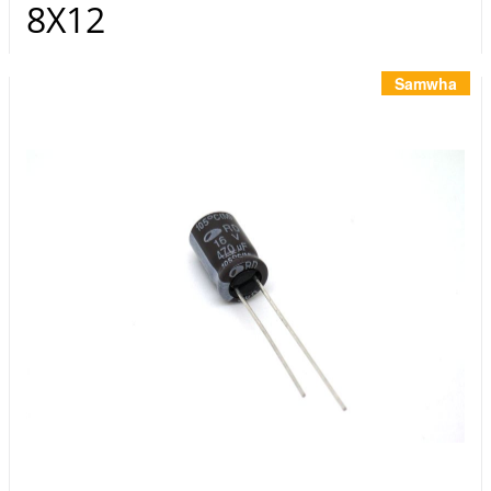
Инструменты
8Х12
Материалы
7 масел
Samwha
OSMO
Ножи
Услуги