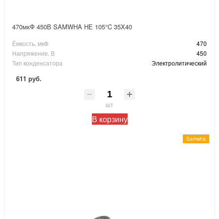
470мкФ 450В SAMWHA HE 105°C 35X40
Ёмкость, мкФ
470
Напряжение, В
450
Тип конденсатора
Электролитический
611 руб.
шт
В корзину
Samwha