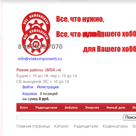
8 905 915 7070
info@vsekomponenti.ru
Режим работы: (MSK+4)
Будни с 10 до 18, пер
с 13 до 14
СБ выходной, ВС с 10 до 13
Войти
Регистрация
Корзина
0 позиций
на сумму
0 руб.
Блог
Радиодетали
Arduino
Энергия
Умный дом
И
Главная страница
Каталог
Радиодетали
Коденсаторы
Э