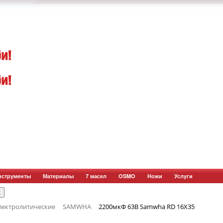
нструменты
Материалы
7 масел
OSMO
Ножи
Услуги
лектролитические
SAMWHA
2200мкФ 63В Samwha RD 16Х35