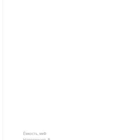
Ёмкость, мкФ
Напряжение, В