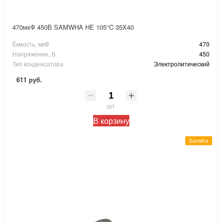
470мкФ 450В SAMWHA HE 105°C 35X40
Ёмкость, мкФ
470
Напряжение, В
450
Тип конденсатора
Электролитический
611 руб.
шт
В корзину
Samwha