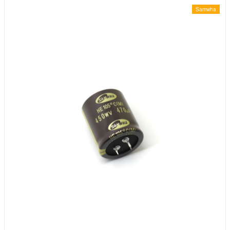
Samwha