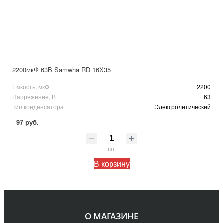
2200мкФ 63В Samwha RD 16Х35
Ёмкость, мкФ
2200
Напряжение, В
63
Тип конденсатора
Электролитический
97 руб.
шт
В корзину
О МАГАЗИНЕ