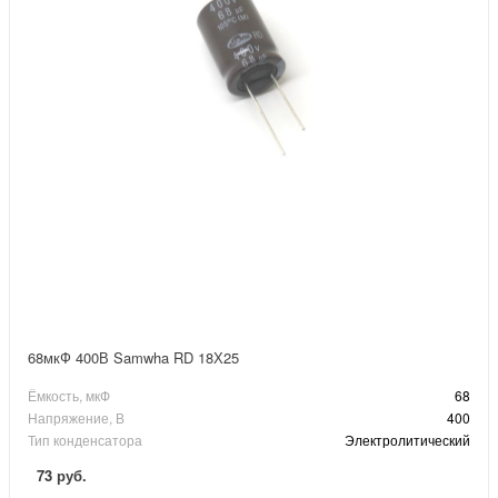
68мкФ 400В Samwha RD 18Х25
Ёмкость, мкФ
68
Напряжение, В
400
Тип конденсатора
Электролитический
73 руб.