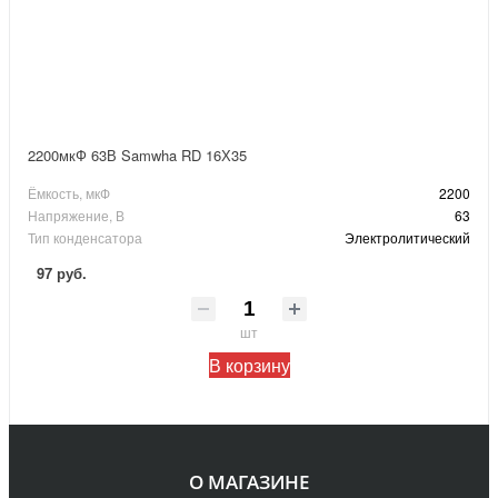
2200мкФ 63В Samwha RD 16Х35
Ёмкость, мкФ
2200
Напряжение, В
63
Тип конденсатора
Электролитический
97 руб.
шт
В корзину
О МАГАЗИНЕ