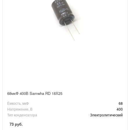
68мкФ 400В Samwha RD 18Х25
Ёмкость, мкФ
68
Напряжение, В
400
Тип конденсатора
Электролитический
73 руб.