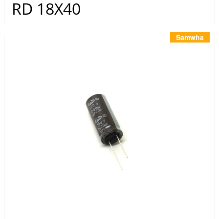
Инструменты
RD 18Х40
Материалы
7 масел
Samwha
OSMO
Ножи
Услуги