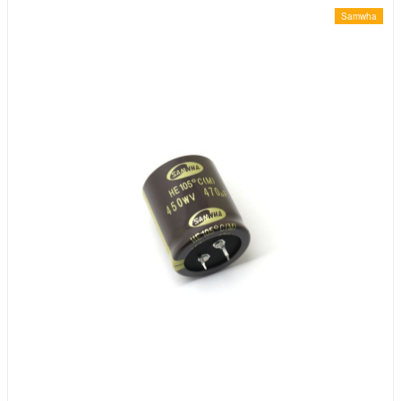
Samwha