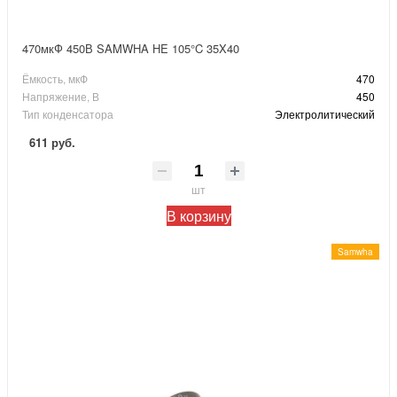
470мкФ 450В SAMWHA HE 105°C 35X40
Ёмкость, мкФ
470
Напряжение, В
450
Тип конденсатора
Электролитический
611 руб.
шт
В корзину
Samwha