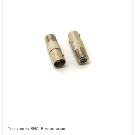
Переходник BNC- F мама-мама