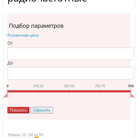
Инструменты
Материалы
7 масел
Подбор параметров
OSMO
Ножи
Розничная цена
Услуги
От
До
9
256.25
503.50
750.75
998
Товары 13 - 24 из 55