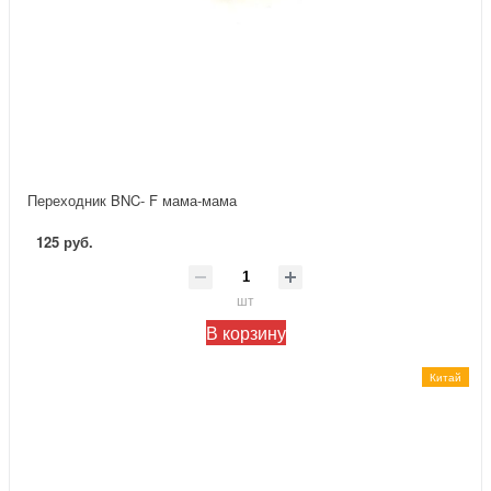
Переходник BNC- F мама-мама
125 руб.
шт
В корзину
Китай