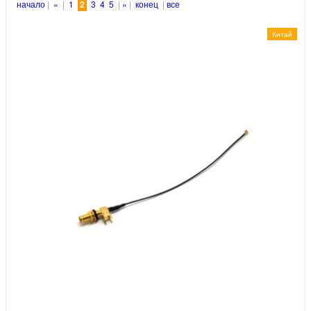
начало
|
«
|
1
2
3
4
5
|
»
|
конец
|
все
Китай