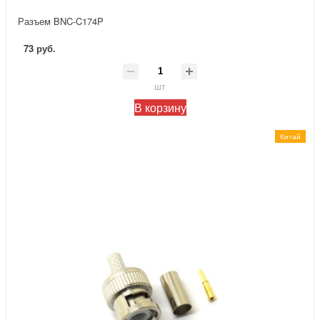
Разъем BNC-C174P
73 руб.
шт
В корзину
Китай