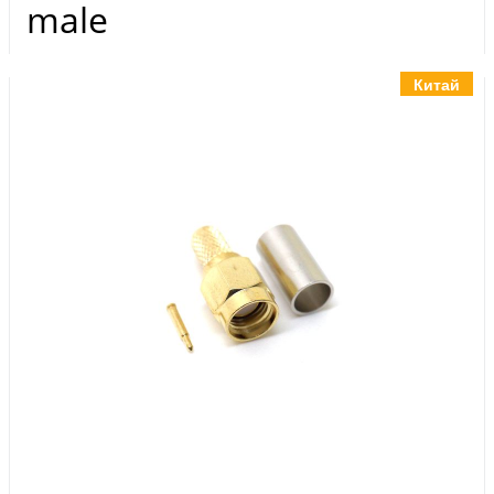
Инструменты
male
Материалы
7 масел
Китай
OSMO
Ножи
Услуги