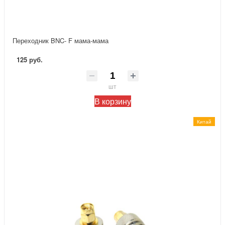
Переходник BNC- F мама-мама
125 руб.
шт
В корзину
Китай