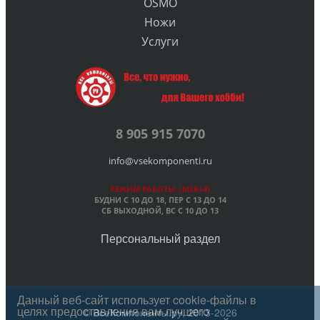
OSMO
Ножи
Услуги
8 905 915 7070
info@vsekomponenti.ru
РЕЖИМ РАБОТЫ: (MSK+4)
БУДНИ С 10 ДО 18, ПЕР
С 13 ДО 14
СБ ВЫХОДНОЙ, ВС С 10 ДО 13
Персональный раздел
Данный веб-сайт использует cookie-файлы в
целях предоставления вам лучшего
© ВсеКомпоненты.ру, 2013-2026