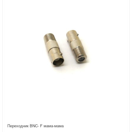
Переходник BNC- F мама-мама