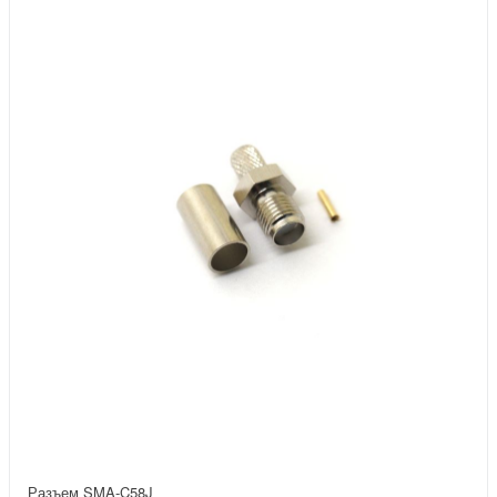
Разъем SMA-C58J