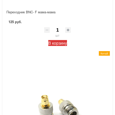
Переходник BNC- F мама-мама
125 руб.
шт
В корзину
Китай