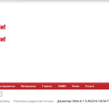
нструменты
Материалы
7 масел
OSMO
Ножи
Услуги
азъёмы
Разъемы радиочастотные
Джампер SMA-K-1.5-RG316-10CM-T