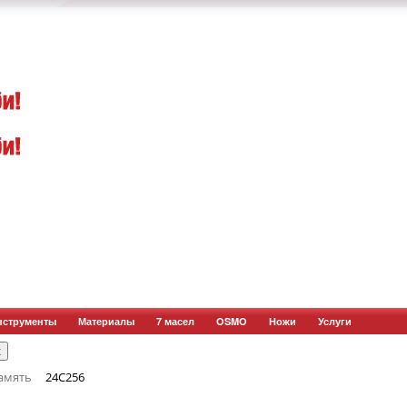
нструменты
Материалы
7 масел
OSMO
Ножи
Услуги
амять
24C256