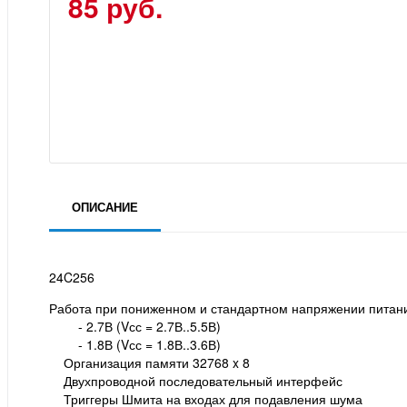
85 руб.
ОПИСАНИЕ
24C256
Работа при пониженном и стандартном напряжении питан
- 2.7В (Vсс = 2.7В..5.5В)
- 1.8В (Vсс = 1.8В..3.6В)
Организация памяти 32768 x 8
Двухпроводной последовательный интерфейс
Триггеры Шмита на входах для подавления шума