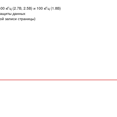
 кГц (2.7В, 2.5В) и 100 кГц (1.8В)
защиты данных
ой записи страницы)