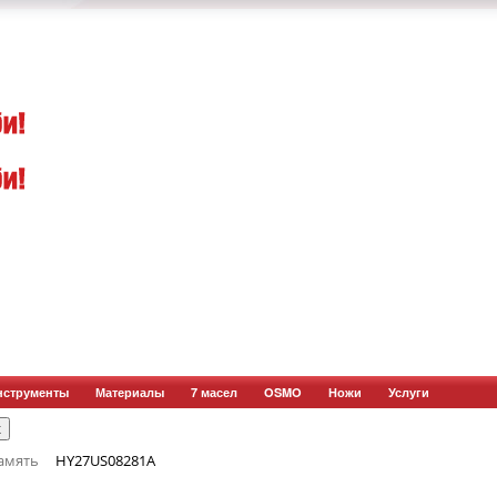
нструменты
Материалы
7 масел
OSMO
Ножи
Услуги
амять
HY27US08281A