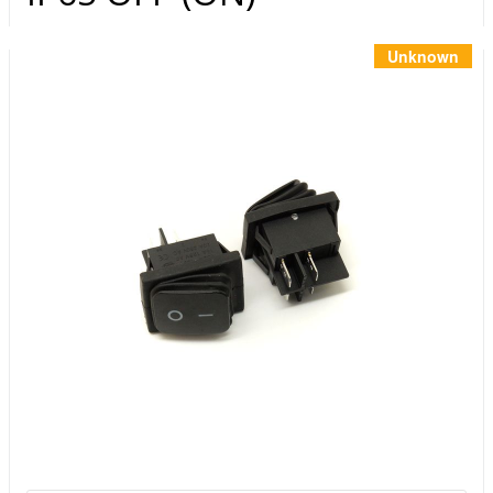
Инструменты
Материалы
Unknown
7 масел
OSMO
Ножи
Услуги