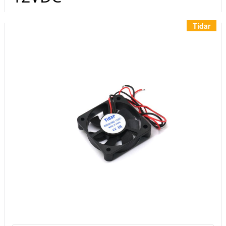
Инструменты
Материалы
Tidar
7 масел
OSMO
Ножи
Услуги