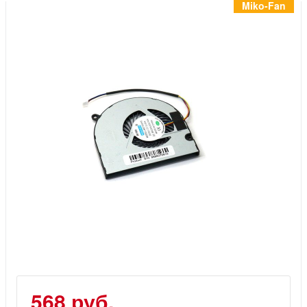
Инструменты
Miko-Fan
Материалы
7 масел
OSMO
Ножи
Услуги
568 руб.