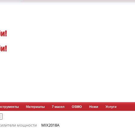
нструменты
Материалы
7 масел
OSMO
Ножи
Услуги
силители мощности
MIX2018A