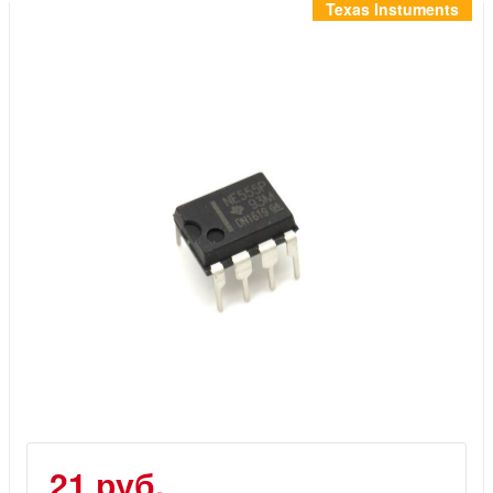
Инструменты
Texas Instuments
Материалы
7 масел
OSMO
Ножи
Услуги
21 руб.