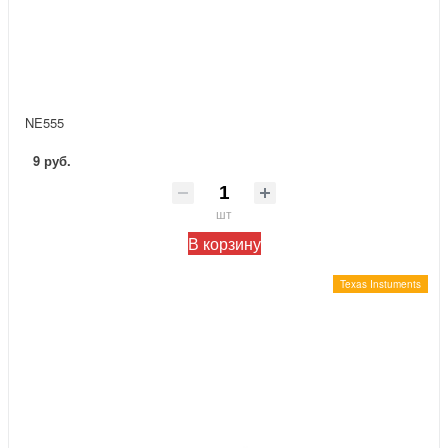
NE555
9 руб.
шт
В корзину
Texas Instuments