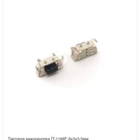
Тактовая микрокнопка IT-1188E 6x3x3.5мм