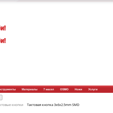
нструменты
Материалы
7 масел
OSMO
Ножи
Услуги
ктовые кнопки
Тактовая кнопка 3x6x2.5mm SMD