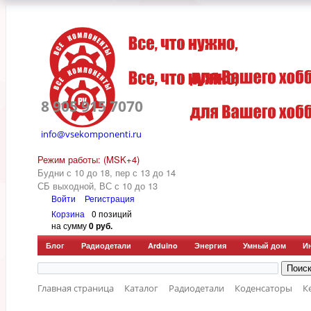
8 905 915 7070
info@vsekomponenti.ru
Режим работы: (MSK+4)
Будни с 10 до 18, пер
с 13 до 14
СБ выходной, ВС с 10 до 13
Войти
Регистрация
Корзина
0 позиций
на сумму
0 руб.
Блог
Радиодетали
Arduino
Энергия
Умный дом
И
Главная страница
Каталог
Радиодетали
Коденсаторы
К