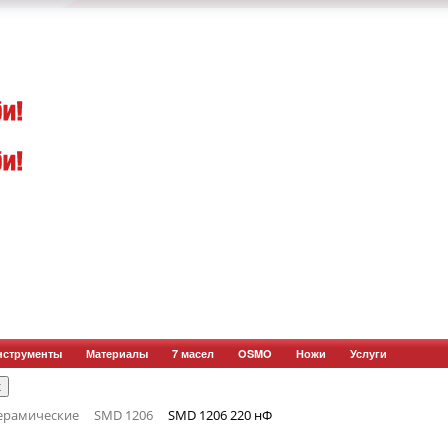
нструменты
Материалы
7 масел
OSMO
Ножи
Услуги
ерамические
SMD 1206
SMD 1206 220 нФ