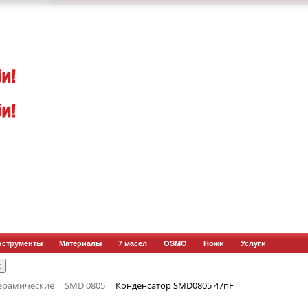
нструменты
Материалы
7 масел
OSMO
Ножи
Услуги
ерамические
SMD 0805
Конденсатор SMD0805 47nF