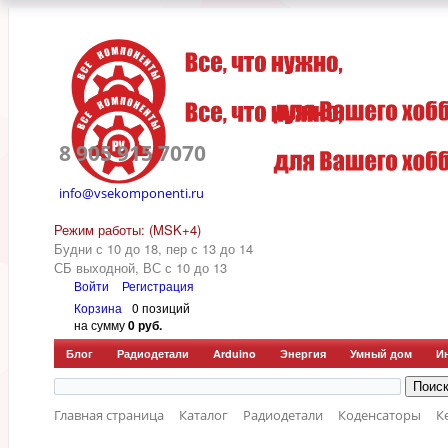
8 905 915 7070
info@vsekomponenti.ru
Режим работы: (MSK+4)
Будни с 10 до 18, пер
с 13 до 14
СБ выходной, ВС с 10 до 13
Войти
Регистрация
Корзина
0 позиций
на сумму
0 руб.
Блог
Радиодетали
Arduino
Энергия
Умный дом
И
Главная страница
Каталог
Радиодетали
Коденсаторы
К