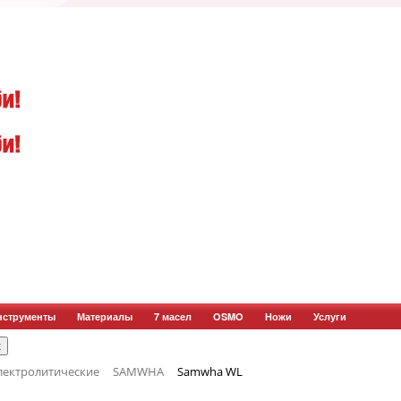
нструменты
Материалы
7 масел
OSMO
Ножи
Услуги
лектролитические
SAMWHA
Samwha WL