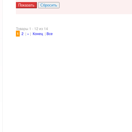
Товары 1 - 12 из 14
1
2
|
»
|
Конец
|
Все