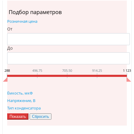
Инструменты
Материалы
Подбор параметров
7 масел
Розничная цена
OSMO
От
Ножи
Услуги
До
288
496.75
705.50
914.25
1 123
Ёмкость, мкФ
Напряжение, В
Тип конденсатора