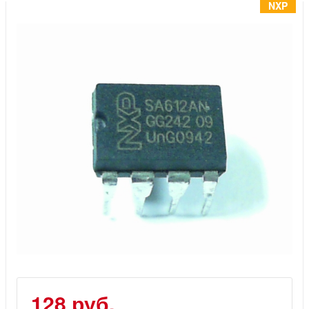
Инструменты
NXP
Материалы
7 масел
OSMO
Ножи
Услуги
128 руб.