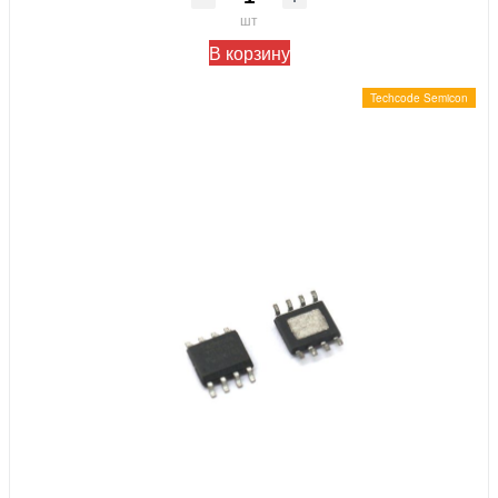
шт
В корзину
Techcode Semicon