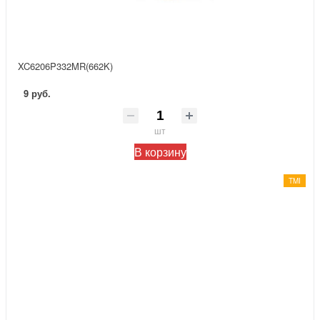
XC6206P332MR(662K)
9 руб.
шт
В корзину
TMI