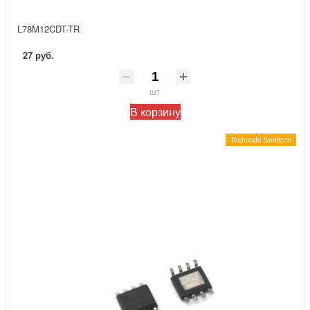
L78M12CDT-TR
27 руб.
шт
В корзину
Techcode Semicon