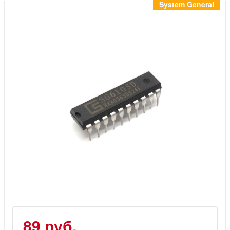
Инструменты
System General
Материалы
7 масел
OSMO
Ножи
Услуги
89 руб.