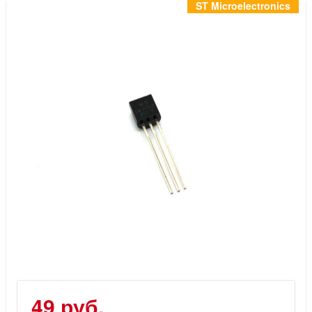
Инструменты
ST Microelectronics
Материалы
7 масел
OSMO
Ножи
Услуги
49 руб.