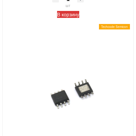
шт
В корзину
Techcode Semicon