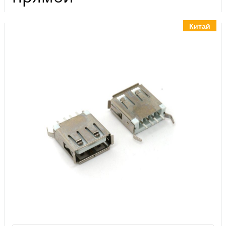
Инструменты
Материалы
Китай
7 масел
OSMO
Ножи
Услуги