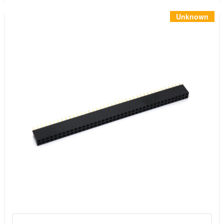
Инструменты
Материалы
Unknown
7 масел
OSMO
Ножи
Услуги