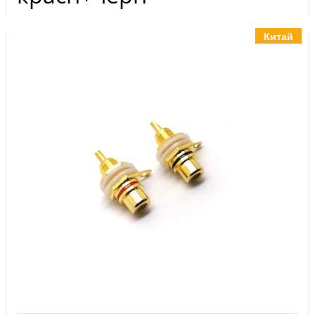
Инструменты
Материалы
Китай
7 масел
OSMO
Ножи
Услуги