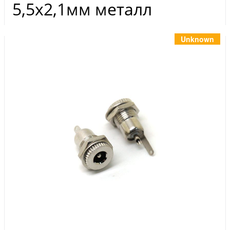
Инструменты
5,5х2,1мм металл
Материалы
7 масел
Unknown
OSMO
Ножи
Услуги