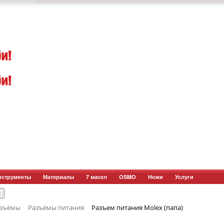
нструменты
Материалы
7 масел
OSMO
Ножи
Услуги
азъёмы
Разъёмы питания
Разъем питания Molex (папа)