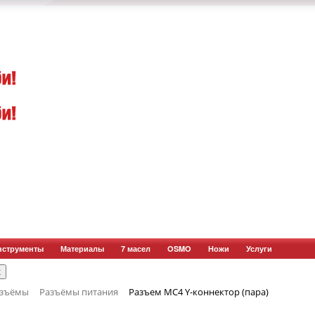
нструменты
Материалы
7 масел
OSMO
Ножи
Услуги
азъёмы
Разъёмы питания
Разъем MC4 Y-коннектор (пара)