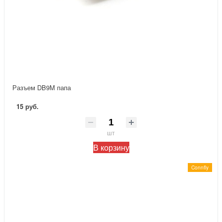
Разъем DB9M папа
15 руб.
шт
В корзину
Connfly