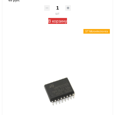
шт
В корзину
ST Microelectronics