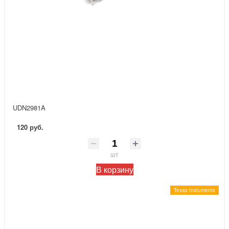
UDN2981A
120 руб.
шт
В корзину
Texas Instuments