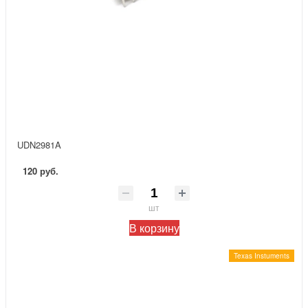
UDN2981A
120 руб.
шт
В корзину
Texas Instuments