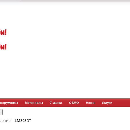
нструменты
Материалы
7 масел
OSMO
Ножи
Услуги
рочие
LM393DT