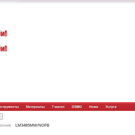
нструменты
Материалы
7 масел
OSMO
Ножи
Услуги
рочие
LM3485MM/NOPB