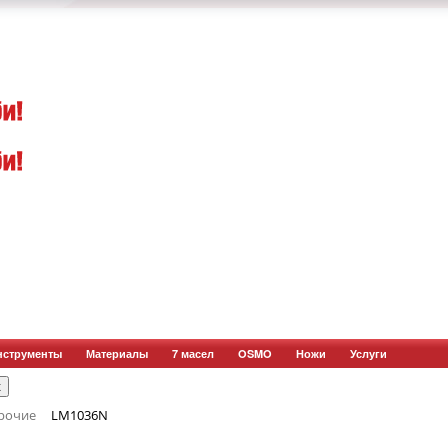
нструменты
Материалы
7 масел
OSMO
Ножи
Услуги
рочие
LM1036N