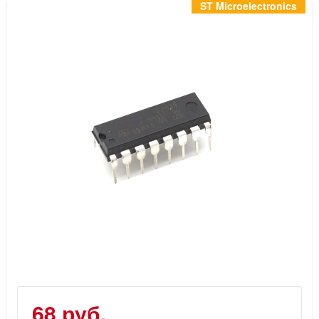
Инструменты
ST Microelectronics
Материалы
7 масел
OSMO
Ножи
Услуги
68 руб.