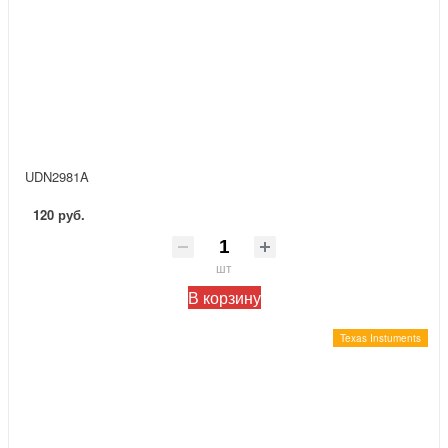
UDN2981A
120 руб.
шт
В корзину
Texas Instuments