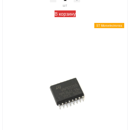
шт
В корзину
ST Microelectronics