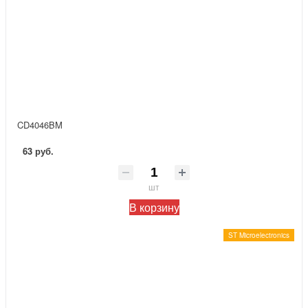
CD4046BM
63 руб.
шт
В корзину
ST Microelectronics