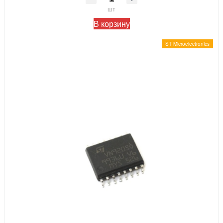
шт
В корзину
ST Microelectronics