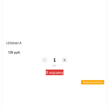
UDN2981A
120 руб.
шт
В корзину
Texas Instuments