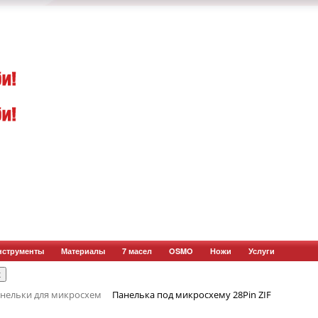
нструменты
Материалы
7 масел
OSMO
Ножи
Услуги
нельки для микросхем
Панелька под микросхему 28Pin ZIF