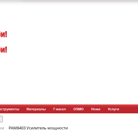
нструменты
Материалы
7 масел
OSMO
Ножи
Услуги
ки
PAM8403 Усилитель мощности